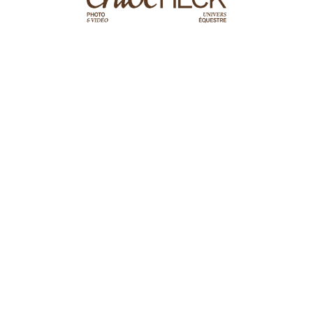
facebook
instagram
tiktok
youtube
Copyright
Chloé Heck
© 2024 par
Julie Boisnard
Mentions Légales
-
Conditions générales de vente
This website uses cookies to improve your experience.
Cookie Policy